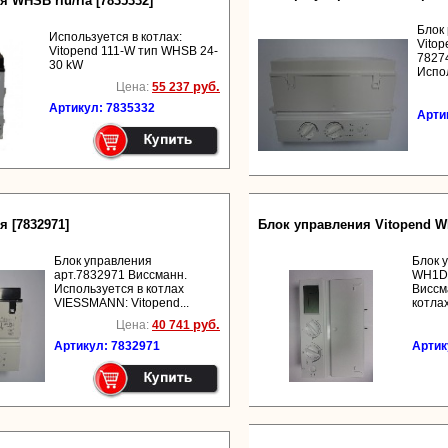
 WHSB rlu/rla [7835332]
Блок
Используется в котлах:
Vito
Vitopend 111-W тип WHSB 24-
7827
30 kW
Испол
руб.
Цена:
55 237
Артикул: 7835332
Арти
 [7832971]
Блок управления Vitopend W
Блок управления
Блок 
арт.7832971 Виссманн.
WH1D 
Используется в котлах
Виссм
VIESSMANN: Vitopend...
котлах
руб.
Цена:
40 741
Артикул: 7832971
Артик