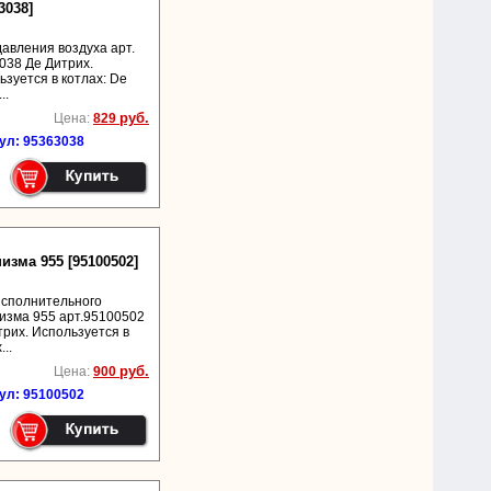
3038]
давления воздуха арт.
038 Де Дитрих.
ьзуется в котлах: De
..
руб.
Цена:
829
ул: 95363038
зма 955 [95100502]
исполнительного
изма 955 арт.95100502
трих. Используется в
...
руб.
Цена:
900
ул: 95100502