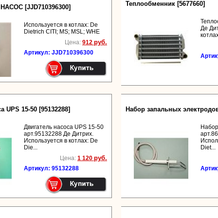
Теплообменник [5677660]
НАСОС [JJD710396300]
Тепло
Используется в котлах: De
Де Ди
Dietrich CITI; MS; MSL; WHE
котлах:
руб.
Цена:
912
Артикул: JJD710396300
Артик
а UPS 15-50 [95132288]
Набор запальных электродов
Двигатель насоса UPS 15-50
Набор
арт.95132288 Де Дитрих.
арт.8
Используется в котлах: De
Испол
Die...
Diet...
руб.
Цена:
1 120
Артикул: 95132288
Артик