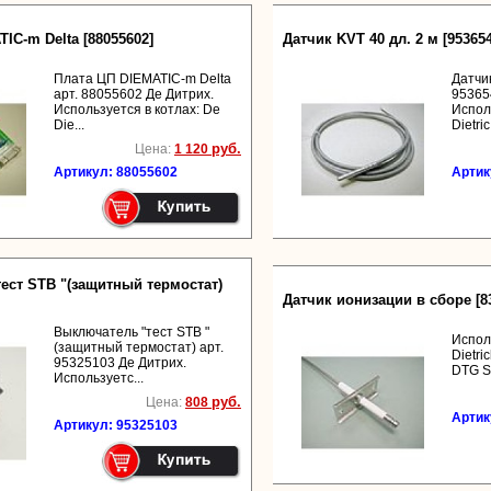
IC-m Delta [88055602]
Датчик KVT 40 дл. 2 м [95365
Плата ЦП DIEMATIC-m Delta
Датчик
арт. 88055602 Де Дитрих.
95365
Используется в котлах: De
Испол
Die...
Dietric.
руб.
Цена:
1 120
Артикул: 88055602
Артик
ест STB "(защитный термостат)
Датчик ионизации в сборе [8
Выключатель "тест STB "
Испол
(защитный термостат) арт.
Dietr
95325103 Де Дитрих.
DTG S
Используетс...
руб.
Цена:
808
Артик
Артикул: 95325103