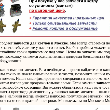
продает
запчасти для котлов в Москве
. Мы всегда стараемся п
х запчастей, если же у нас чего-то нет, Вы без проблем можете 
ратчайшие сроки привезем ее под заказ. Цены на запчасти мы по
е, поскольку являемся официальными дилерами большинства бр
борудования.
 какая именно запчасть Вам необходима, просто найдите ее в ка
 Вы точно не знаете наименование запчасти, позвоните нашим к
 помочь. Наши квалифицированные специалисты знаю о котлах 
онтом котлов уже продолжительное время. Если заменив
запчаст
ботоспособном состоянии Вы можете обратиться в нашу кругло
листы произведя диагностику установят какие запчасти вышли и
ы в наличии всегда имеются наиболее популярные запчасти, что
онт на месте в кратчайшие сроки. Мы выезжаем по Москве и Мо