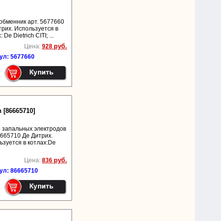
обменник арт. 5677660
трих. Используется в
 De Dietrich CITI; ...
руб.
Цена:
928
ул: 5677660
 [86665710]
 запальных электродов
6665710 Де Дитрих.
ьзуется в котлах:De
руб.
Цена:
836
ул: 86665710