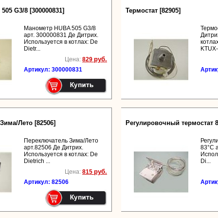
05 G3/8 [300000831]
Термостат [82905]
Манометр HUBA 505 G3/8
Термо
арт. 300000831 Де Дитрих.
Дитри
Используется в котлах: De
котлах
Dietr...
KTUX-N
руб.
Цена:
829
Артикул: 300000831
Артик
Зима/Лето [82506]
Регулировочный термостат 83
Переключатель Зима/Лето
Регул
арт.82506 Де Дитрих.
83°C 
Используется в котлах: De
Испол
Dietrich ...
Di...
руб.
Цена:
815
Артикул: 82506
Артик