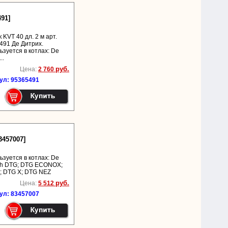
491]
 KVT 40 дл. 2 м арт.
491 Де Дитрих.
ьзуется в котлах: De
..
руб.
Цена:
2 760
ул: 95365491
3457007]
ьзуется в котлах: De
ich DTG; DTG ECONOX;
; DTG X; DTG NEZ
руб.
Цена:
5 512
ул: 83457007