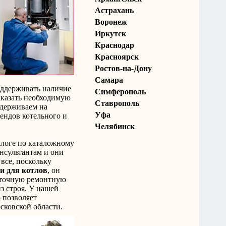
Астрахань
Воронеж
Иркутск
Краснодар
Красноярск
Ростов-на-Дону
Самара
оддерживать наличие
Симферополь
заказать необходимую
Ставрополь
ддерживаем на
Уфа
ендов котельного и
Челябинск
талоге по каталожному
онсультантам и они
все, поскольку
и для котлов
, он
суточную ремонтную
з строя. У нашей
 позволяет
сковской области.