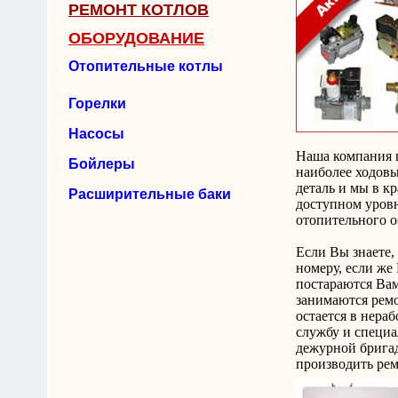
РЕМОНТ КОТЛОВ
ОБОРУДОВАНИЕ
Отопительные котлы
Горелки
Насосы
Наша компания 
Бойлеры
наиболее ходовы
деталь и мы в к
Расширительные баки
доступном уровн
отопительного о
Если Вы знаете,
номеру, если же
постараются Вам
занимаются рем
остается в нера
службу и специа
дежурной бригад
производить рем