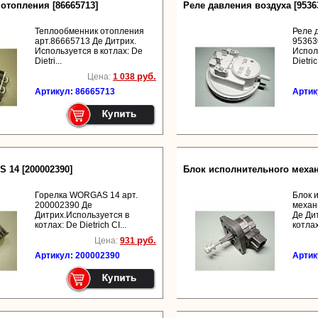
отопления [86665713]
Реле давления воздуха [9536
Теплообменник отопления
Реле 
арт.86665713 Де Дитрих.
95363
Используется в котлах: De
Испол
Dietri...
Dietric.
руб.
Цена:
1 038
Артикул: 86665713
Артик
 14 [200002390]
Блок исполнительного механи
Горелка WORGAS 14 арт.
Блок 
200002390 Де
механ
Дитрих.Используется в
Де Ди
котлах: De Dietrich CI...
котлах
руб.
Цена:
931
Артикул: 200002390
Артик