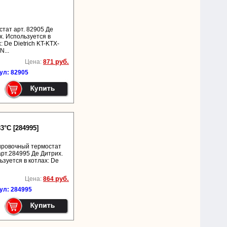
стат арт. 82905 Де
х. Используется в
: De Dietrich KT-KTX-
...
руб.
Цена:
871
ул: 82905
°C [284995]
ировочный термостат
арт.284995 Де Дитрих.
ьзуется в котлах: De
руб.
Цена:
864
ул: 284995