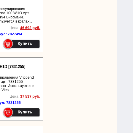
 регулирования
pend 100 WHO Арт.
494 Виссманн.
ьзуется в котлах...
руб.
Цена:
46 692
кул: 7827494
H1D [7831255]
управления Vitopend
арт. 7831255
анн. Используется в
 Vies...
руб.
Цена:
37 537
ул: 7831255